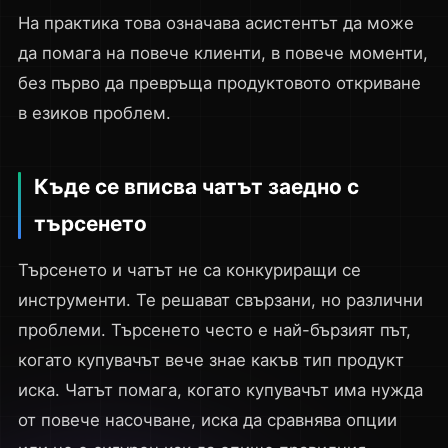
На практика това означава асистентът да може
да помага на повече клиенти, в повече моменти,
без първо да превръща продуктовото откриване
в езиков проблем.
Къде се вписва чатът заедно с
търсенето
Търсенето и чатът не са конкуриращи се
инструменти. Те решават свързани, но различни
проблеми. Търсенето често е най-бързият път,
когато купувачът вече знае какъв тип продукт
иска. Чатът помага, когато купувачът има нужда
от повече насочване, иска да сравнява опции