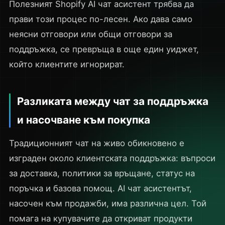
Полезният Shopify AI чат асистент трябва да
прави този процес по-лесен. Ако дава само
неясни отговори или общи отговори за
поддръжка, се превръща в още един уиджет,
който клиентите игнорират.
Разликата между чат за поддръжка
и насочване към покупка
Традиционният чат на живо обикновено е
изграден около клиентската поддръжка: въпроси
за доставка, политики за връщане, статус на
поръчка и базова помощ. AI чат асистентът,
насочен към продажби, има различна цел. Той
помага на купувачите да откриват продукти