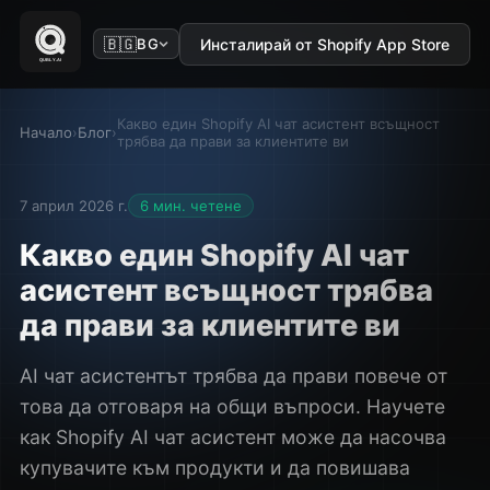
🇧🇬
Инсталирай от Shopify App Store
BG
Какво един Shopify AI чат асистент всъщност
Начало
›
Блог
›
трябва да прави за клиентите ви
7 април 2026 г.
6 мин. четене
Какво един Shopify AI чат
асистент всъщност трябва
да прави за клиентите ви
AI чат асистентът трябва да прави повече от
това да отговаря на общи въпроси. Научете
как Shopify AI чат асистент може да насочва
купувачите към продукти и да повишава