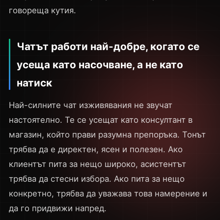
говореща кутия.
Чатът работи най-добре, когато се
усеща като насочване, а не като
натиск
Най-силните чат изживявания не звучат
настоятелно. Те се усещат като консултант в
магазин, който прави разумна препоръка. Тонът
трябва да е директен, ясен и полезен. Ако
клиентът пита за нещо широко, асистентът
трябва да стесни избора. Ако пита за нещо
конкретно, трябва да уважава това намерение и
да го придвижи напред.