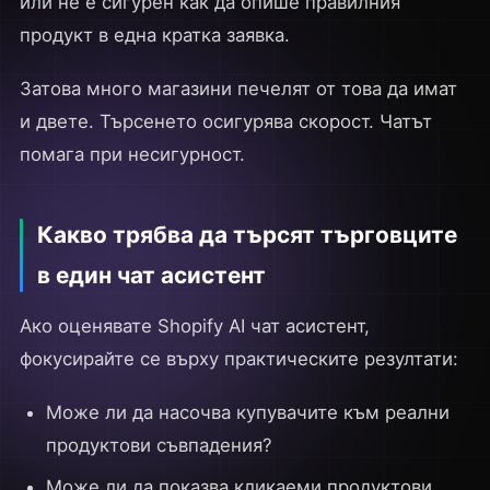
или не е сигурен как да опише правилния
продукт в една кратка заявка.
Затова много магазини печелят от това да имат
и двете. Търсенето осигурява скорост. Чатът
помага при несигурност.
Какво трябва да търсят търговците
в един чат асистент
Ако оценявате Shopify AI чат асистент,
фокусирайте се върху практическите резултати:
Може ли да насочва купувачите към реални
продуктови съвпадения?
Може ли да показва кликаеми продуктови