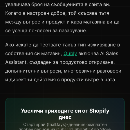
увеличава броя на съобщенията в сайта ви.
Когато е настроен добре, той скъсява пътя
между въпрос и продукт и кара магазина ви да
се усеща по-лесен за пазаруване.
Ако искате да тествате такъв тип изживяване в
собствения си магазин,
Qubly
включва AI Sales
Assistant, създаден за продуктово откриване,
допълнителни въпроси, многоезични разговори
и директни действия с продукти вътре в чата.
Увеличи приходите си от Shopify
днес
Стартирай {trialDays}-дневния безплатен
пробен период на Qubly от Shopify App Store.