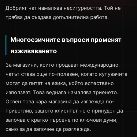
Добрият чат намалява несигурността. Той не
трябва да създава допълнителна работа.
Многоезичните въпроси променят
изживяването
За магазини, които продават международно,
чатът става още по-полезен, когато купувачите
могат да питат на езика, който естествено
използват. Това веднага намалява триенето.
Освен това кара магазина да изглежда по-
приветлив, защото клиентът не е принуден да
започва с кратко търсене по ключови думи,
само за да започне да разглежда.