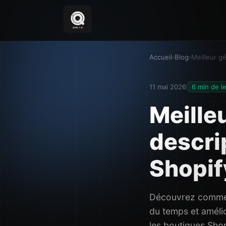
Accueil
›
Blog
›
Meilleur g
11 mai 2026
6 min de l
Meille
descri
Shopif
Découvrez comment
du temps et amélio
les boutiques Shop