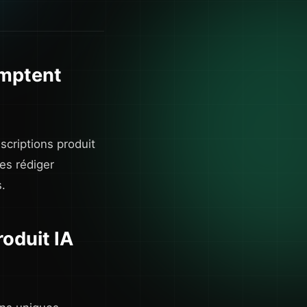
omptent
criptions produit
Les rédiger
.
oduit IA