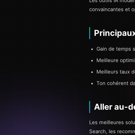
Les outils IA mode
convaincantes et o
Principau
Gain de temps si
Meilleure optim
Meilleurs taux 
Ton cohérent da
Aller au-d
Les meilleures solu
Search, les recomm