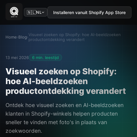
🇳🇱
Installeren vanuit Shopify App Store
NL
Visueel zoeken op Shopify: hoe AI-beeldzoeken
Home
›
Blog
›
productontdekking verandert
13 mei 2026
6 min. leestijd
Visueel zoeken op Shopify:
hoe AI-beeldzoeken
productontdekking verandert
Ontdek hoe visueel zoeken en AI-beeldzoeken
klanten in Shopify-winkels helpen producten
sneller te vinden met foto's in plaats van
zoekwoorden.